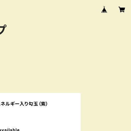
プ
ネルギー入り勾玉（紫）
available