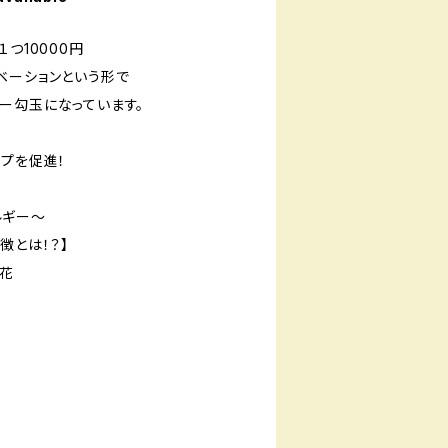
つ10000円
ベーションという形で
ー勾玉になっています。
ップを促進！
ギー～
徴とは！？】
開花